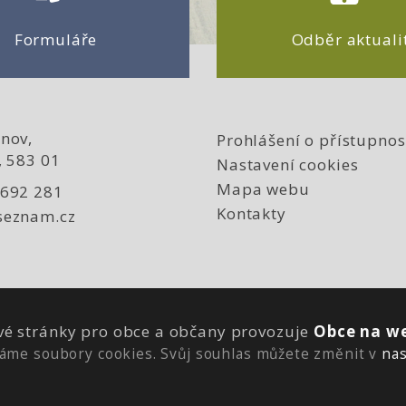
Formuláře
Odběr aktuali
nov,
Prohlášení o přístupnos
, 583 01
Nastavení cookies
Mapa webu
 692 281
Kontakty
seznam.cz
é stránky pro obce a občany provozuje
Obce na we
áme soubory cookies. Svůj souhlas můžete změnit v
nas