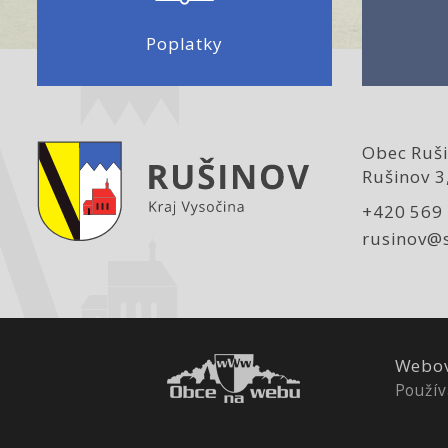
Poplatky
Obec Ruši
Rušinov 3
+420 569
rusinov@
Webov
Použív