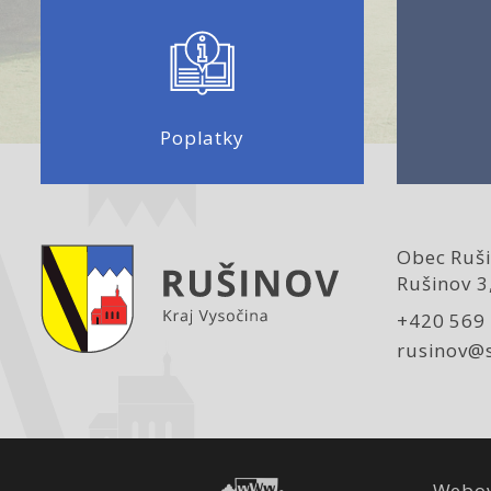
Poplatky
Obec Ruši
Rušinov 3
+420 569
rusinov@
Webov