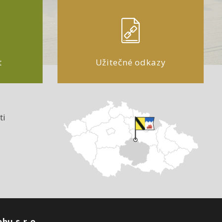
t
Užitečné odkazy
ti
bu s.r.o.