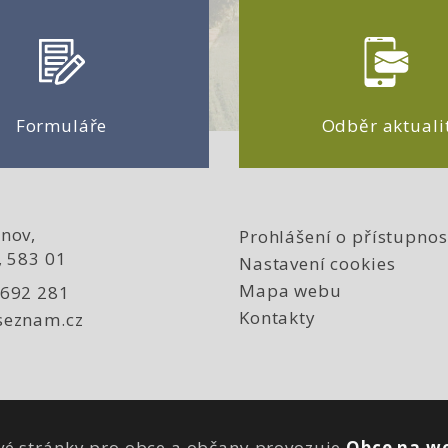
Formuláře
Odběr aktuali
nov,
Prohlášení o přístupnos
, 583 01
Nastavení cookies
Mapa webu
 692 281
Kontakty
seznam.cz
é stránky pro obce a občany provozuje
Obce na we