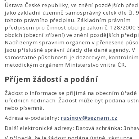
Ústava České republiky, ve znění pozdějších před
jako základní územně samosprávný celek dle čl. 
tohoto právního předpisu. Základním právním
předpisem pro činnost obcí je zákon č. 128/2000 S
obcích (obecní zřízení) ve znění pozdějších předpi
Nadřízeným správním orgánem v přenesené půso
jsou příslušné správní úřady dle dané agendy. V
samostatné působnosti je dozorovým, kontrolním
metodickým orgánem Ministerstvo vnitra ČR.
Příjem žádostí a podání
Žádost o informace se přijímá na obecním úřadě 
úředních hodinách. Žádost může být podána úst
nebo písemně.
Adresa e-podatelny:
rusinov@seznam.cz
Další elektronické adresy: Datová schránka: 3nha
V případě, že je žádost podána ústně, zástupce