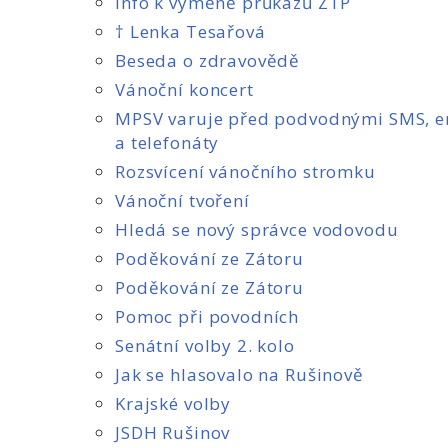
Info k výměně průkazů ZTP
† Lenka Tesařová
Beseda o zdravovědě
Vánoční koncert
MPSV varuje před podvodnými SMS, e
a telefonáty
Rozsvícení vánočního stromku
Vánoční tvoření
Hledá se nový správce vodovodu
Poděkování ze Zátoru
Poděkování ze Zátoru
Pomoc při povodních
Senátní volby 2. kolo
Jak se hlasovalo na Rušinově
Krajské volby
JSDH Rušinov