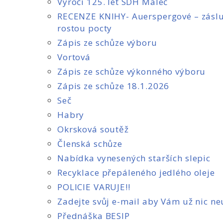
Výročí 125. let SDH Maleč
RECENZE KNIHY- Auerspergové – zásl
rostou pocty
Zápis ze schůze výboru
Vortová
Zápis ze schůze výkonného výboru
Zápis ze schůze 18.1.2026
Seč
Habry
Okrsková soutěž
Členská schůze
Nabídka vynesených starších slepic
Recyklace přepáleného jedlého oleje
POLICIE VARUJE!!
Zadejte svůj e-mail aby Vám už nic ne
Přednáška BESIP