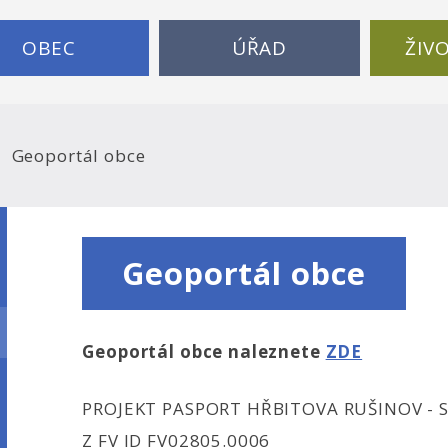
OBEC
ÚŘAD
ŽIV
Geoportál obce
Geoportál obce
Geoportál obce naleznete
ZDE
PROJEKT PASPORT HŘBITOVA RUŠINOV -
Z FV ID FV02805.0006