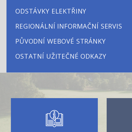
ODSTÁVKY ELEKTŘINY
REGIONÁLNÍ INFORMAČNÍ SERVIS
PŮVODNÍ WEBOVÉ STRÁNKY
OSTATNÍ UŽITEČNÉ ODKAZY