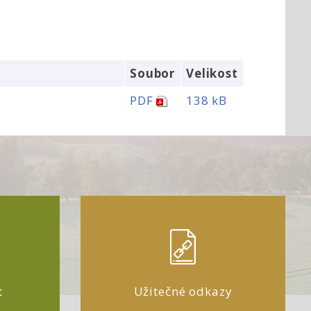
Soubor
Velikost
PDF
138 kB
t
Užitečné odkazy