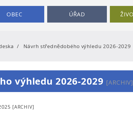
OBEC
ÚŘAD
ŽIV
deska
Návrh střednědobého výhledu 2026-2029
ho výhledu 2026-2029
[ARCHIV
.2025
[ARCHIV]