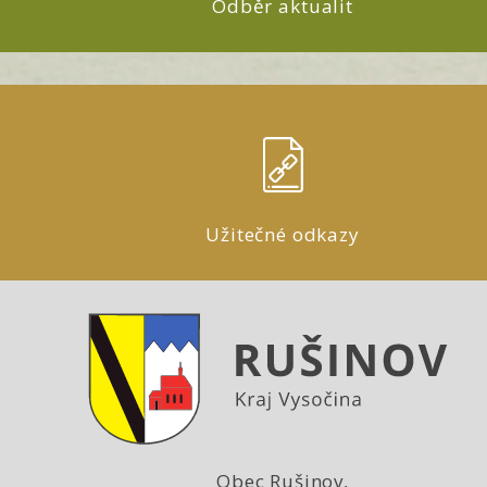
Odběr aktualit
Užitečné odkazy
Obec Rušinov,