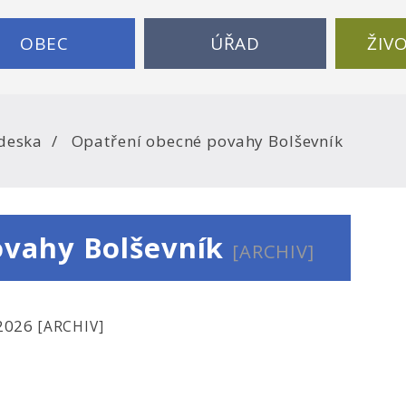
OBEC
ÚŘAD
ŽIV
deska
Opatření obecné povahy Bolševník
ovahy Bolševník
[ARCHIV]
.2026
[ARCHIV]