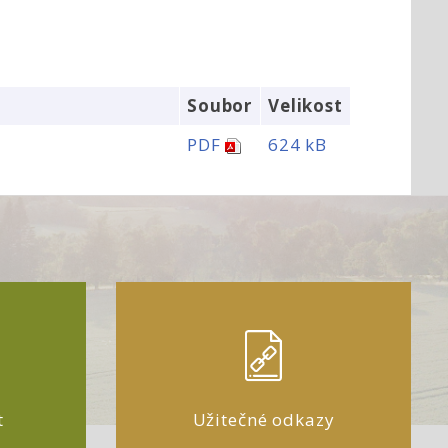
Soubor
Velikost
PDF
624 kB
t
Užitečné odkazy