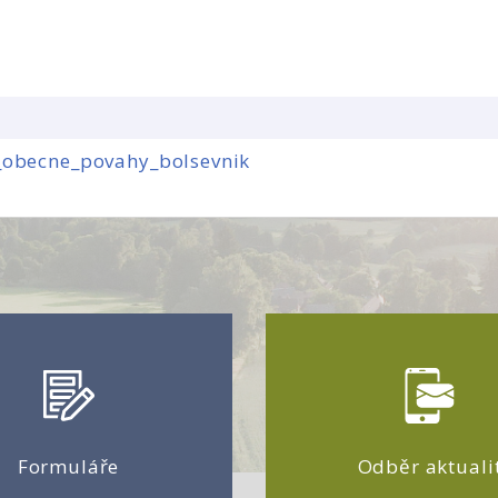
obecne_povahy_bolsevnik
Formuláře
Odběr aktuali