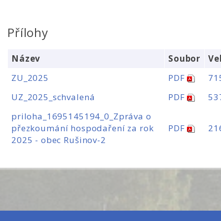
Přílohy
Název
Soubor
Ve
ZU_2025
PDF
71
UZ_2025_schvalená
PDF
53
priloha_1695145194_0_Zpráva o
přezkoumání hospodaření za rok
PDF
21
2025 - obec Rušinov-2