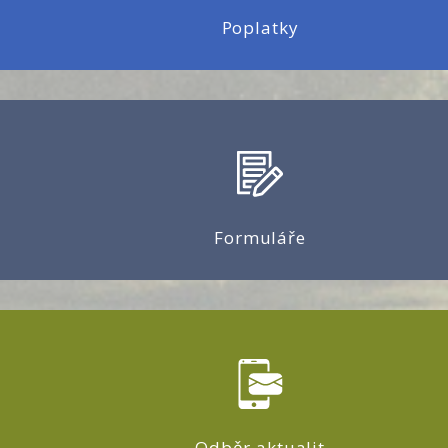
Poplatky
Formuláře
Odběr aktualit